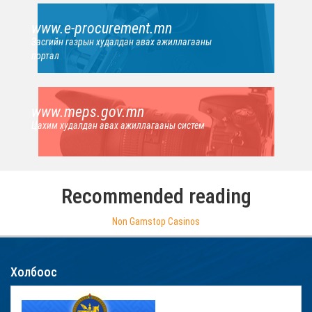
www.e-procurement.mn
Засгийн газрын худалдан авах ажиллагааны
портал
www.meps.gov.mn
Цахим худалдан авах ажиллагааны систем
Recommended reading
Non Gamstop Casinos
Холбоос