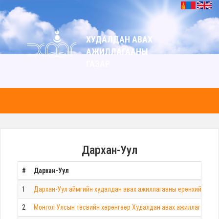
ХУДАЛДАН АВАХ
АЖИЛЛАГААНЫ
ГАЗАР
Дархан-Уул
#
Дархан-Уул
1
Дархан-Уул аймгийн худалдан авах ажиллагааны ерөнхий төлө
2
Монгол Улсын төсвийн хөрөнгөөр Худалдан авах ажиллагааны г