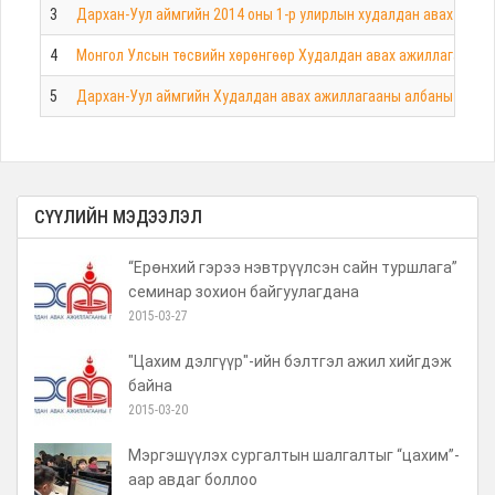
3
Дархан-Уул аймгийн 2014 оны 1-р улирлын худалдан авах ажил
4
Монгол Улсын төсвийн хөрөнгөөр Худалдан авах ажиллагааны га
5
Дархан-Уул аймгийн Худалдан авах ажиллагааны албаны 2014 о
СҮҮЛИЙН МЭДЭЭЛЭЛ
“Ерөнхий гэрээ нэвтрүүлсэн сайн туршлага”
семинар зохион байгуулагдана
2015-03-27
"Цахим дэлгүүр"-ийн бэлтгэл ажил хийгдэж
байна
2015-03-20
Мэргэшүүлэх сургалтын шалгалтыг “цахим”-
аар авдаг боллоо