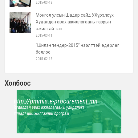
2015-03-18
Монгол улсын Шадар сайд У.Хүрэлсүх
Худалдан авах ажиллагааны газрын
ажилтай тан ..
2015-03-11
“Шилэн тендер-2015” нээлттэй өдөрлөг
боллоо
2015-02-13
Холбоос
http://pmmis.e-procurement.mn
Худалдан авах ажиллагааны удирдлага,
хяналт шинжилгээний програм