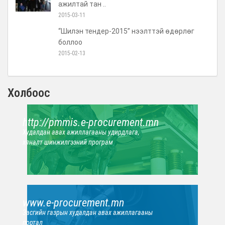
ажилтай тан ..
2015-03-11
“Шилэн тендер-2015” нээлттэй өдөрлөг
боллоо
2015-02-13
Холбоос
http://pmmis.e-procurement.mn
Худалдан авах ажиллагааны удирдлага,
хяналт шинжилгээний програм
www.e-procurement.mn
Засгийн газрын худалдан авах ажиллагааны
портал