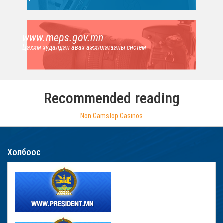
www.meps.gov.mn
Цахим худалдан авах ажиллагааны систем
Recommended reading
Non Gamstop Casinos
Холбоос