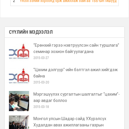
2
Үнэлгээний хороонд орж ажиллаж байгаа ТББ-ын гишүүд ТББ-ы
СҮҮЛИЙН МЭДЭЭЛЭЛ
“Ерөнхий гэрээ нэвтрүүлсэн сайн туршлага”
семинар зохион байгуулагдана
2015-03-27
"Цахим дэлгүүр"-ийн бэлтгэл ажил хийгдэж
байна
2015-03-20
Мэргэшүүлэх сургалтын шалгалтыг “цахим”-
аар авдаг боллоо
2015-03-18
Монгол улсын Шадар сайд У.Хүрэлсүх
Худалдан авах ажиллагааны газрын