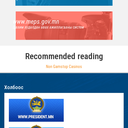
www.meps.gov.mn
Цахим худалдан авах ажиллагааны систем
Recommended reading
Non Gamstop Casinos
Холбоос