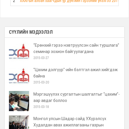
2
ХААГ-ын албан хаагчдын үр дүнгийн гэрээний үнэлгээ 2014 он
СҮҮЛИЙН МЭДЭЭЛЭЛ
“Ерөнхий гэрээ нэвтрүүлсэн сайн туршлага”
семинар зохион байгуулагдана
2015-03-27
"Цахим дэлгүүр"-ийн бэлтгэл ажил хийгдэж
байна
2015-03-20
Мэргэшүүлэх сургалтын шалгалтыг “цахим”-
аар авдаг боллоо
2015-03-18
Монгол улсын Шадар сайд У.Хүрэлсүх
Худалдан авах ажиллагааны газрын