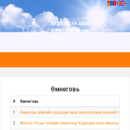
ХУДАЛДАН АВАХ
АЖИЛЛАГААНЫ
ГАЗАР
Өмнөговь
#
Өмнөговь
1
Өмнөговь аймгийн худалдан авах ажиллагааны ерөнхий төлөвл
2
Монгол Улсын төсвийн хөрөнгөөр Худалдан авах ажиллагааны г