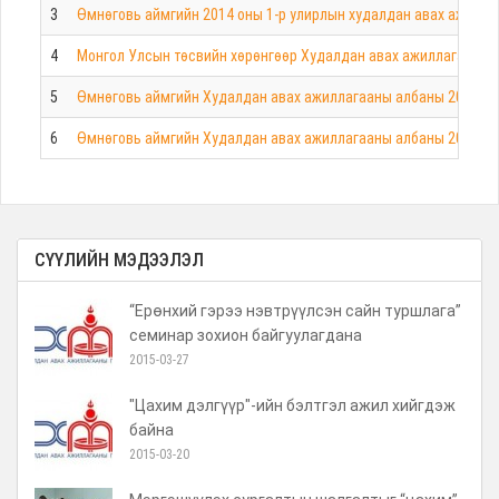
3
Өмнөговь аймгийн 2014 оны 1-р улирлын худалдан авах ажилла
4
Монгол Улсын төсвийн хөрөнгөөр Худалдан авах ажиллагааны га
5
Өмнөговь аймгийн Худалдан авах ажиллагааны албаны 2014 оны
6
Өмнөговь аймгийн Худалдан авах ажиллагааны албаны 2015 оны
СҮҮЛИЙН МЭДЭЭЛЭЛ
“Ерөнхий гэрээ нэвтрүүлсэн сайн туршлага”
семинар зохион байгуулагдана
2015-03-27
"Цахим дэлгүүр"-ийн бэлтгэл ажил хийгдэж
байна
2015-03-20