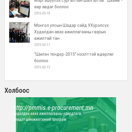
Мэргэшүүлэх сургалтын шалгалтыг “цахим”-
аар авдаг боллоо
2015-03-18
Монгол улсын Шадар сайд У.Хүрэлсүх
Худалдан авах ажиллагааны газрын
ажилтай тан ..
2015-03-11
“Шилэн тендер-2015” нээлттэй өдөрлөг
боллоо
2015-02-13
Холбоос
http://pmmis.e-procurement.mn
Худалдан авах ажиллагааны удирдлага,
хяналт шинжилгээний програм