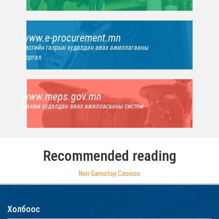
www.e-procurement.mn
Засгийн газрын худалдан авах ажиллагааны
портал
www.meps.gov.mn
Цахим худалдан авах ажиллагааны систем
Recommended reading
Non Gamstop Casinos
Холбоос