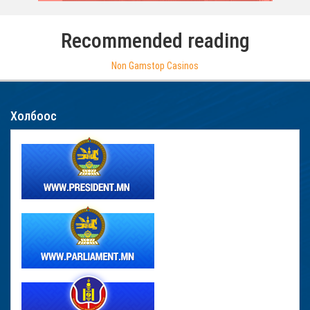
Recommended reading
Non Gamstop Casinos
Холбоос