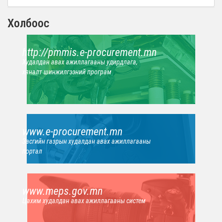
Холбоос
http://pmmis.e-procurement.mn
Худалдан авах ажиллагааны удирдлага,
хяналт шинжилгээний програм
www.e-procurement.mn
Засгийн газрын худалдан авах ажиллагааны
портал
www.meps.gov.mn
Цахим худалдан авах ажиллагааны систем