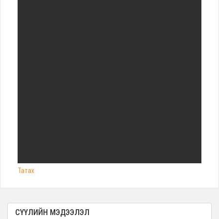
Татах
СҮҮЛИЙН МЭДЭЭЛЭЛ