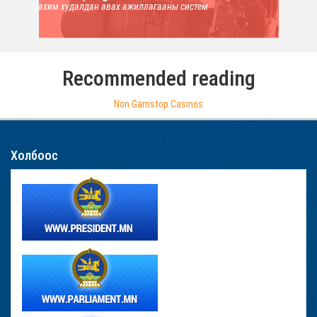
Цахим худалдан авах ажиллагааны систем
Recommended reading
Non Gamstop Casinos
Холбоос