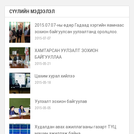
СҮҮЛИЙН МЭДЭЭЛЭЛ
2015.07.07-ны өдөр Гадаад хэргийн яамнаас
зохион байгуулсан уулзалтанд оролцлоо.
2015-07-07
ХАМТАРСАН УУЛЗАЛТ ЗОХИОН
БАЙГУУЛЛАА
2015-05-21
Цахим хурал хийлээ
2015-05-18
Уулзалт зохион байгуулав
2015-05-05
Худалдан авах ажиллагааны газарт ТҮЦ
машин ажиллаж байна.