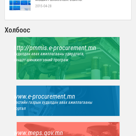
2015-04-28
Холбоос
http://pmmis.e-procurement.mn
Худалдан авах ажиллагааны удирдлага,
хяналт шинжилгээний програм
www.e-procurement.mn
Засгийн газрын худалдан авах ажиллагааны
портал
www.meps.gov.mn