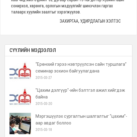
сонирхол, хөрөнгө, орлогын мэдүүлгийг шинэчлэн гаргах
талаарх хуулийн заалтыг хэрэгжүүлэв.
ЗАХИРГАА, УДИРДЛАГЫН ХЭЛТЭС
СҮҮЛИЙН МЭДЭЭЛЭЛ
“Ерөнхий гэрээ нэвтрүүлсэн сайн туршлага”
семинар зохион байгуулагдана
2015-03-27
"Цахим дэлгүүр"-ийн бэлтгэл ажил хийгдэж
байна
2015-03-20
Мэргэшүүлэх сургалтын шалгалтыг “цахим”-
аар авдаг боллоо
2015-03-18