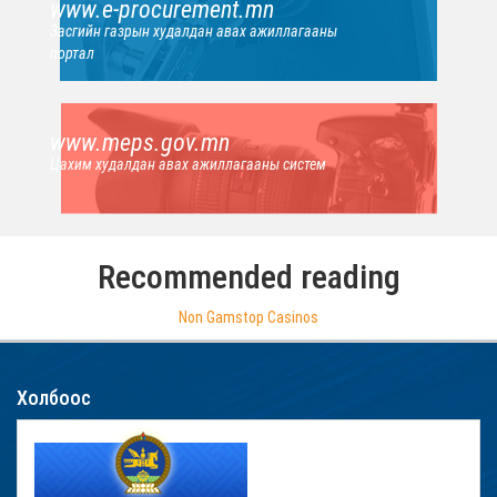
www.e-procurement.mn
Засгийн газрын худалдан авах ажиллагааны
портал
www.meps.gov.mn
Цахим худалдан авах ажиллагааны систем
Recommended reading
Non Gamstop Casinos
Холбоос