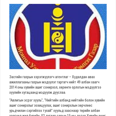
Засгийн газрын хэрэгжүүлэгч агентлаг – Худалдан авах
ажиллагааны газрын мэдүүлэг гаргагч нийт 49 албан хаагч
2014 оны хувийн ашиг сонирхол, хөрөнгө орлогын мэдүүлгээ
хуулийн хугацаанд мэдүүлж дууслаа.
“Авлигын эсрэг хууль”, “Нийтийн албанд нийтийн болон хувийн
ашиг сонирхлыг зохицуулах, ашиг сонирхлын зөрчлөөс
урьдчилан сэргийлэх тухай” хуульд зааснаар төрийн албан
хаагчид жил бүрийн 02 дугаар сарын 15-ны дотор Хувийн ашиг