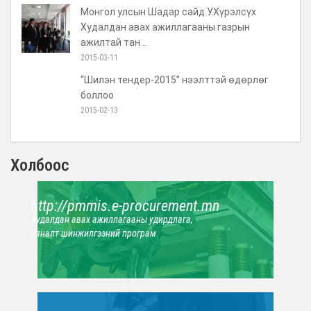
Монгол улсын Шадар сайд У.Хүрэлсүх
Худалдан авах ажиллагааны газрын
ажилтай тан ..
2015-03-11
“Шилэн тендер-2015” нээлттэй өдөрлөг
боллоо
2015-02-13
Холбоос
http://pmmis.e-procurement.mn
Худалдан авах ажиллагааны удирдлага,
хяналт шинжилгээний програм