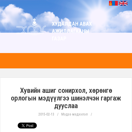
ХУДАЛДАН АВАХ
АЖИЛЛАГААНЫ
ГАЗАР
Хувийн ашиг сонирхол, хөрөнгө
орлогын мэдүүлгээ шинэлчэн гаргаж
дууслаа
2015-02-13
Мэдээ мэдээлэл