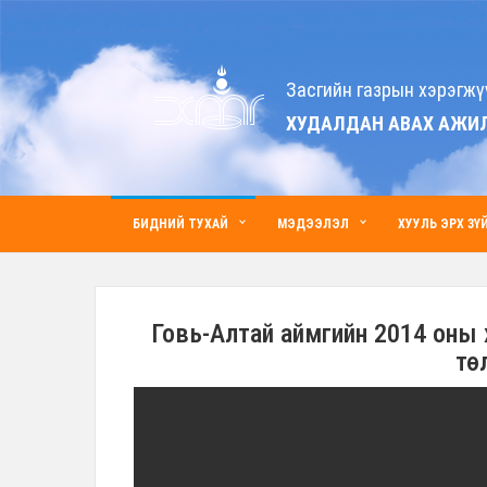
Засгийн газрын хэрэгжү
ХУДАЛДАН АВАХ АЖИ
БИДНИЙ ТУХАЙ
МЭДЭЭЛЭЛ
ХУУЛЬ ЭРХ ЗҮ
Говь-Алтай аймгийн 2014 оны
тө