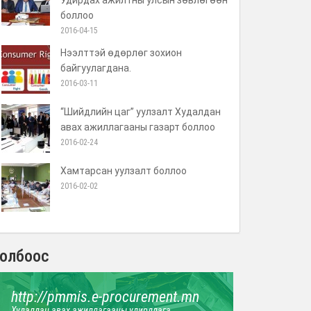
Удирдах ажилтны улсын зөвлөгөөн
боллоо
2016-04-15
Нээлттэй өдөрлөг зохион
байгуулагдана.
2016-03-11
“Шийдлийн цаг” уулзалт Худалдан
авах ажиллагааны газарт боллоо
2016-02-24
Хамтарсан уулзалт боллоо
2016-02-02
олбоос
http://pmmis.e-procurement.mn
Худалдан авах ажиллагааны удирдлага,