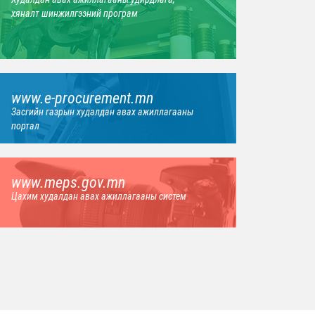
хяналт шинжилгээний програм
www.e-procurement.mn
Засгийн газрын худалдан авах ажиллагааны
портал
www.meps.gov.mn
Цахим худалдан авах ажиллагааны систем