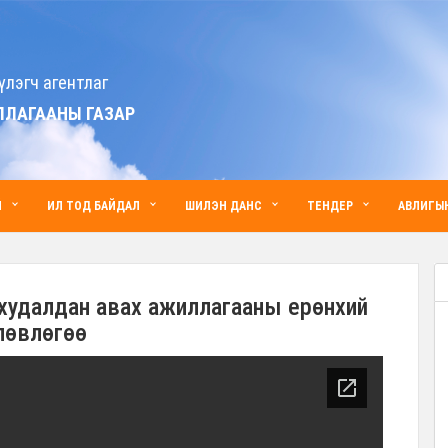
үлэгч агентлаг
ЛЛАГААНЫ ГАЗАР
Й
ИЛ ТОД БАЙДАЛ
ШИЛЭН ДАНС
ТЕНДЕР
АВЛИГЫН
 худалдан авах ажиллагааны ерөнхий
лөвлөгөө