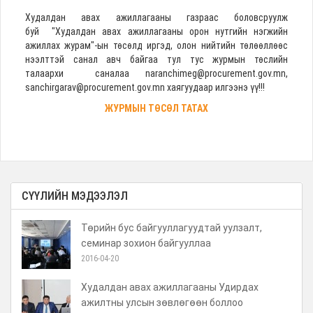
Худалдан авах ажиллагааны газраас боловсруулж
буй "Худалдан авах ажиллагааны орон нутгийн нэгжийн
ажиллах журам"-ын төсөлд иргэд, олон нийтийн төлөөллөөс
нээлттэй санал авч байгаа тул тус журмын төслийн
талаархи саналаа
naranchimeg@procurement.gov.mn
,
sanchirgarav@procurement.gov.mn
хаягуудаар илгээнэ үү!!!
ЖУРМЫН ТӨСӨЛ ТАТАХ
СҮҮЛИЙН МЭДЭЭЛЭЛ
Төрийн бус байгууллагуудтай уулзалт,
семинар зохион байгууллаа
2016-04-20
Худалдан авах ажиллагааны Удирдах
ажилтны улсын зөвлөгөөн боллоо