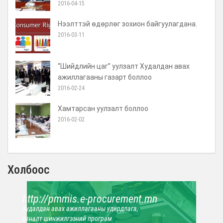
2016-04-15
Нээлттэй өдөрлөг зохион байгуулагдана.
2016-03-11
“Шийдлийн цаг” уулзалт Худалдан авах
ажиллагааны газарт боллоо
2016-02-24
Хамтарсан уулзалт боллоо
2016-02-02
Холбоос
http://pmmis.e-procurement.mn
Худалдан авах ажиллагааны удирдлага,
хяналт шинжилгээний програм