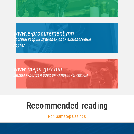
www.e-procurement.mn
Засгийн газрын худалдан авах ажиллагааны
портал
www.meps.gov.mn
Цахим худалдан авах ажиллагааны систем
Recommended reading
Non Gamstop Casinos