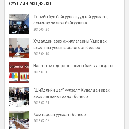
СҮҮЛИЙН МЭДЭЭЛЭЛ
Төрийн бус байгууллагуудтай уулзалт,
семинар зохион байгууллаа
2016-04-20
Худалдан авах ажиллагааны Удирдах
ажилтны улсын зөвлөгөөн боллоо
2016-04-15
Нээлттэй өдөрлөг зохион байгуулагдана.
2016-03-11
“Шийдлийн цаг” уулзалт Худалдан авах
ажиллагааны газарт боллоо
2016-02-24
Хамтарсан уулзалт боллоо
2016-02-02