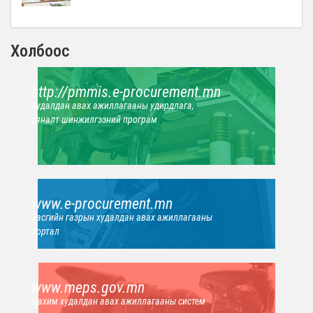
Холбоос
http://pmmis.e-procurement.mn
Худалдан авах ажиллагааны удирдлага,
хяналт шинжилгээний програм
www.e-procurement.mn
Засгийн газрын худалдан авах ажиллагааны
портал
www.meps.gov.mn
Цахим худалдан авах ажиллагааны систем