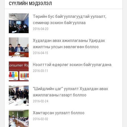
СҮҮЛИЙН МЭДЭЭЛЭЛ
Төрийн бус байгууллагуудтай уулзалт,
семинар зохион байгууллаа
2016-04-20
Худалдан авах ажиллагааны Удирдах
ажилтны улсын зөвлөгөөн боллоо
2016-04-15
Нээлттэй өдөрлөг зохион байгуулагдана.
2016-03-11
“Шийдлийн цаг” уулзалт Худалдан авах
ажиллагааны газарт боллоо
2016-02-24
Хамтарсан уулзалт боллоо
2016-02-02