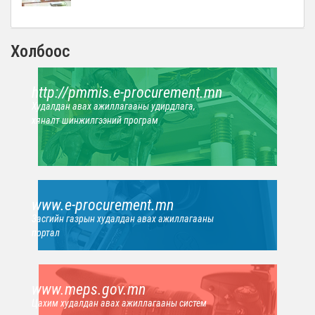
Холбоос
http://pmmis.e-procurement.mn
Худалдан авах ажиллагааны удирдлага,
хяналт шинжилгээний програм
www.e-procurement.mn
Засгийн газрын худалдан авах ажиллагааны
портал
www.meps.gov.mn
Цахим худалдан авах ажиллагааны систем