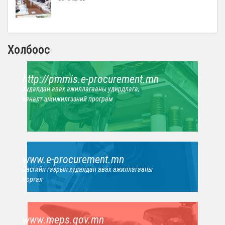
Холбоос
http://pmmis.e-procurement.mn
Худалдан авах ажиллагааны удирдлага,
хяналт шинжилгээний програм
www.e-procurement.mn
Засгийн газрын худалдан авах ажиллагааны
портал
www.meps.gov.mn