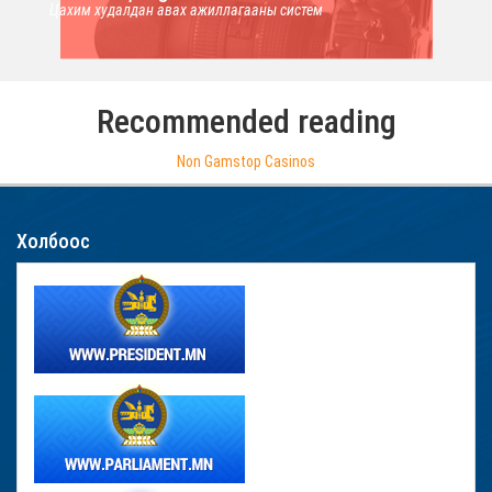
Цахим худалдан авах ажиллагааны систем
Recommended reading
Non Gamstop Casinos
Холбоос