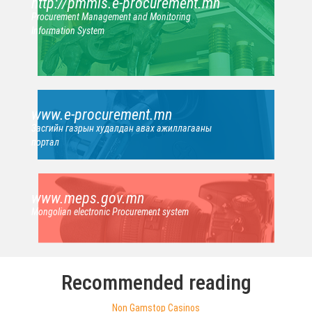
http://pmmis.e-procurement.mn
Procurement Management and Monitoring
Information System
www.e-procurement.mn
Засгийн газрын худалдан авах ажиллагааны
портал
www.meps.gov.mn
Mongolian electronic Procurement system
Recommended reading
Non Gamstop Casinos