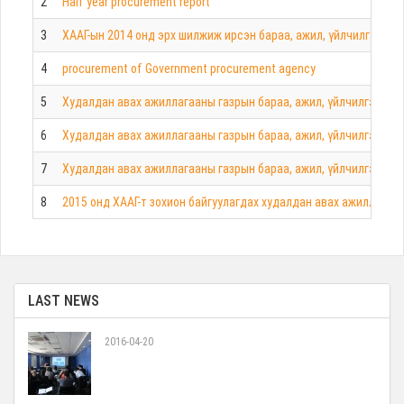
2
Half year procurement report
3
ХААГ-ын 2014 онд эрх шилжиж ирсэн бараа, ажил, үйлчилгээ ху
4
procurement of Government procurement agency
5
Худалдан авах ажиллагааны газрын бараа, ажил, үйлчилгээ ху
6
Худалдан авах ажиллагааны газрын бараа, ажил, үйлчилгээ ху
7
Худалдан авах ажиллагааны газрын бараа, ажил, үйлчилгээ ху
8
2015 онд ХААГ-т зохион байгуулагдах худалдан авах ажиллагаа
LAST NEWS
2016-04-20