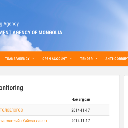
g Agency
MENT AGENCY OF MONGOLIA
TRANSPARENCY
OPEN ACCOUNT
TENDER
ANTI-CORRUPT
nitoring
Нэмэгдсэн
 ТӨЛӨВЛӨГӨӨ
2014-11-17
тын хэлтсийн Хийсэн хяналт
2014-11-17