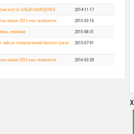
дитын хэлтэс АЛБАН ШААРДЛАГА
2014-11-17
лтын ажлын 2015 оны төлөвлөгөө
2015-03-16
мжээ, зөвлөмж
2015-08-31
т хийсэн төлөвлөгөөний биелэлт (хагас
2015-07-01
лтын ажлын 2016 оны төлөвлөгөө
2016-03-28
Х