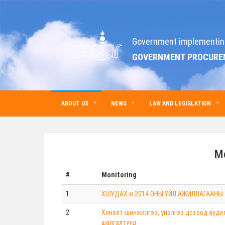
Government implementin
GOVERNMENT PROCURE
ABOUT US
NEWS
LAW AND LEGISLATION
Mo
#
Monitoring
1
ХШҮДАХ-н 2014 ОНЫ ҮЙЛ АЖИЛЛАГААНЫ
2
Хяналт-шинжилгээ, үнэлгээ дотоод ауди
шалгалтууд