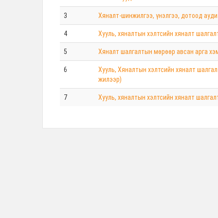
3
Хяналт-шинжилгээ, үнэлгээ, дотоод ау
4
Хууль, хяналтын хэлтсийн хяналт шалга
5
Хяналт шалгалтын мөрөөр авсан арга хэ
6
Хууль, Хяналтын хэлтсийн хяналт шалгал
жилээр)
7
Хууль, хяналтын хэлтсийн хяналт шалга