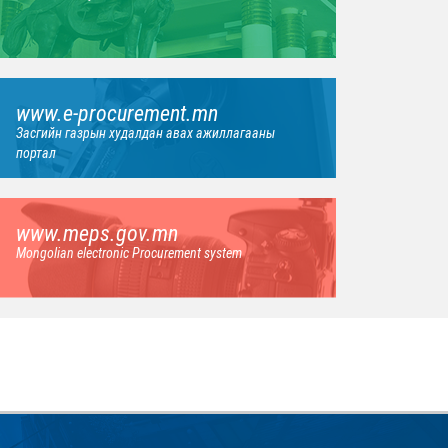
www.e-procurement.mn
Засгийн газрын худалдан авах ажиллагааны
портал
www.meps.gov.mn
Mongolian electronic Procurement system