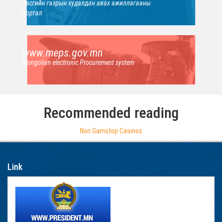
Засгийн газрын худалдан авах ажиллагааны
портал
www.meps.gov.mn
Mongolian electronic Procurement system
Recommended reading
Non Gamstop Casinos
Link