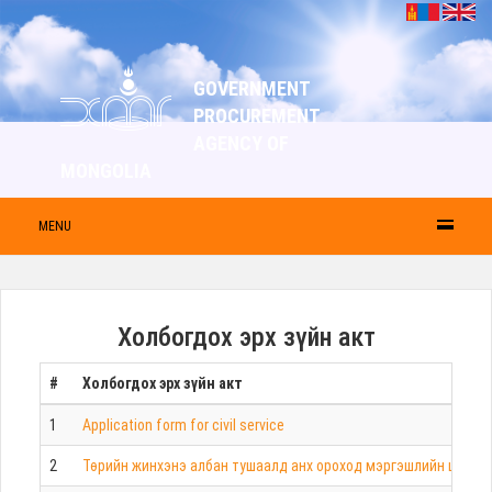
GOVERNMENT
PROCUREMENT
AGENCY OF
MONGOLIA
MENU
Холбогдох эрх зүйн акт
#
Холбогдох эрх зүйн акт
1
Application form for civil service
2
Төрийн жинхэнэ албан тушаалд анх ороход мэргэшлийн шалгал