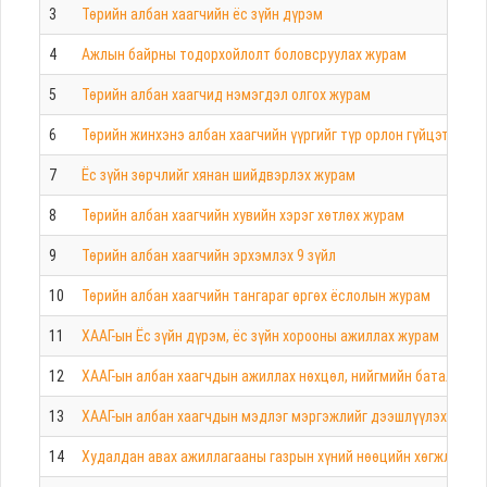
3
Төрийн албан хаагчийн ёс зүйн дүрэм
4
Ажлын байрны тодорхойлолт боловсруулах журам
5
Төрийн албан хаагчид нэмэгдэл олгох журам
6
Төрийн жинхэнэ албан хаагчийн үүргийг түр орлон гүйцэтгэх ж
7
Ёс зүйн зөрчлийг хянан шийдвэрлэх журам
8
Төрийн албан хаагчийн хувийн хэрэг хөтлөх журам
9
Төрийн албан хаагчийн эрхэмлэх 9 зүйл
10
Төрийн албан хаагчийн тангараг өргөх ёслолын журам
11
ХААГ-ын Ёс зүйн дүрэм, ёс зүйн хорооны ажиллах журам
12
ХААГ-ын албан хаагчдын ажиллах нөхцөл, нийгмийн баталгааг 
13
ХААГ-ын албан хаагчдын мэдлэг мэргэжлийг дээшлүүлэх сурга
14
Худалдан авах ажиллагааны газрын хүний нөөцийн хөгжлийн с