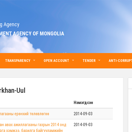
g Agency
MENT AGENCY OF MONGOLIA
TRANSPARENCY
OPEN ACCOUNT
TENDER
ANTI-CORRUPT
rkhan-Uul
Нэмэгдсэн
лагааны ерөнхий төлөвлөгөө
2014-09-03
ан авах ажиллагааны газрын 2014 онд
2014-09-03
арга хэмжээ, барилга байгууламжийн