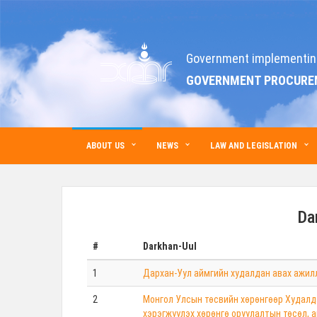
Government implementin
GOVERNMENT PROCURE
ABOUT US
NEWS
LAW AND LEGISLATION
Da
#
Darkhan-Uul
1
Дархан-Уул аймгийн худалдан авах ажил
2
Монгол Улсын төсвийн хөрөнгөөр Худалд
хэрэгжүүлэх хөрөнгө оруулалтын төсөл, 