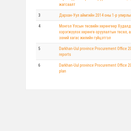
жагсаалт
3
Дархан-Уул аймгийн 2014 оны 1-р улирл
4
Монгол Улсын төсвийн хөрөнгөөр Худалд
хэрэгжүүлэх хөрөнгө оруулалтын төсөл, 
эхний хагас жилийн гүйцэтгэл
5
Darkhan-Uul province Procurement Office 2
reports
6
Darkhan-Uul province Procurement Office 2
plan