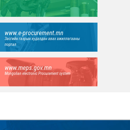
www.e-procurement.mn
Засгийн газрын худалдан авах ажиллагааны
портал
www.meps.gov.mn
Mongolian electronic Procurement system